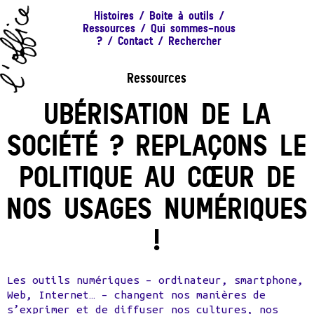
Histoires
/
Boite à outils
/
Ressources
/
Qui sommes-nous
?
/
Contact
/
Rechercher
Ressources
UBÉRISATION DE LA
SOCIÉTÉ ? REPLAÇONS LE
POLITIQUE AU CŒUR DE
NOS USAGES NUMÉRIQUES
!
Les outils numériques – ordinateur, smartphone,
Web, Internet… – changent nos manières de
s’exprimer et de diffuser nos cultures, nos