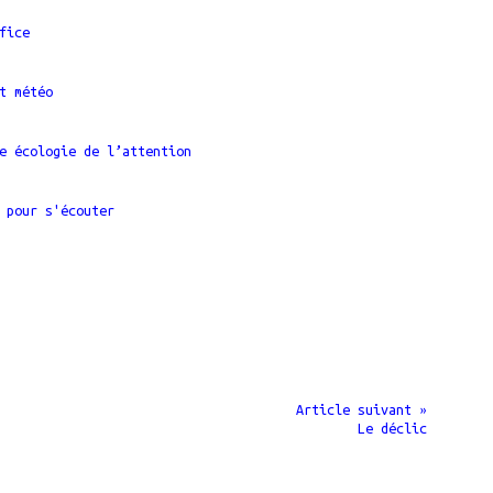
fice
t météo
S
e écologie de l’attention
 pour s'écouter
Article suivant »
Le déclic