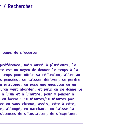
t
/
Rechercher
e temps de s’écouter
 préférence, mais aussi à plusieurs, le
ute est un moyen de donner le temps à la
n temps pour mûrir sa réflexion, aller au
es pensées, se laisser dériver, se perdre
En pratique, on pose une question ou un
 l’on veut aborder, et puis on se donne le
s à l’un et à l’autre, pour y penser à
e ou basse : 10 minutes/10 minutes par
vec ou sans chrono, assis, côte à côte,
ce, allongé, en marchant… on laisse la
 silences de s’installer, de s’exprimer.