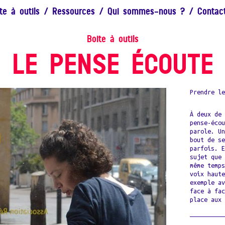
te à outils
/
Ressources
/
Qui sommes-nous ?
/
Contac
Boite à outils
LE PENSE ÉCOUTE
Prendre l
À deux de
pense-éco
parole. U
bout de s
parfois. 
sujet que
même temp
voix haut
exemple a
face à fa
place aux