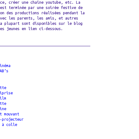
nce, créer une chaîne youtube, etc. La
’est terminée par une soirée festive de
ion des productions réalisées pendant la
avec les parents, les amis, et autres
La plupart sont disponibles sur le blog
les jeunes en lien ci-dessous.
inéma
AB’s
tte
iprise
ilm
tte
ine
t mouvant
-projecteur
 à colle
S