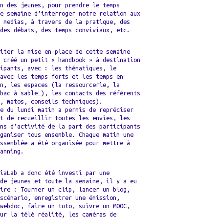
on des jeunes, pour prendre le temps
ne semaine d’interroger notre relation aux
s medias, à travers de la pratique, des
 des débats, des temps conviviaux, etc.
liter la mise en place de cette semaine
s créé un petit « handbook » à destination
cipants, avec : les thématiques, le
 avec les temps forts et les temps en
on, les espaces (la ressourcerie, la
 bac à sable…), les contacts des référents
n, matos, conseils techniques).
ée du lundi matin a permis de repréciser
et de recueillir toutes les envies, les
ons d’activité de la part des participants
rganiser tous ensemble. Chaque matin une
assemblée a été organisée pour mettre à
lanning.
diaLab a donc été investi par une
 de jeunes et toute la semaine, il y a eu
aire : Tourner un clip, lancer un blog,
 scénario, enregistrer une émission,
 webdoc, faire un tuto, suivre un MOOC,
sur la télé réalité, les caméras de