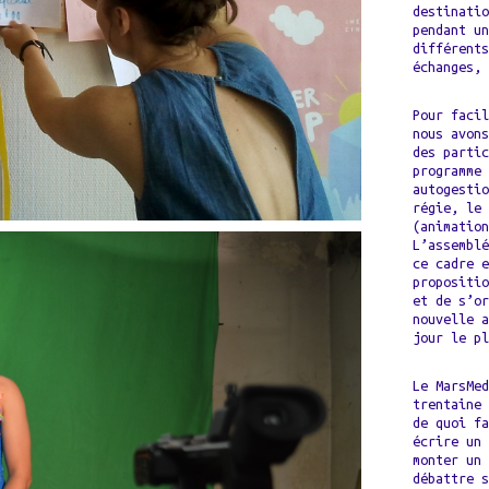
destinati
pendant u
différent
échanges,
Pour faci
nous avon
des parti
programme
autogesti
régie, le
(animatio
L’assembl
ce cadre 
propositi
et de s’o
nouvelle 
jour le p
Le MarsMe
trentaine
de quoi f
écrire un
monter un
débattre 