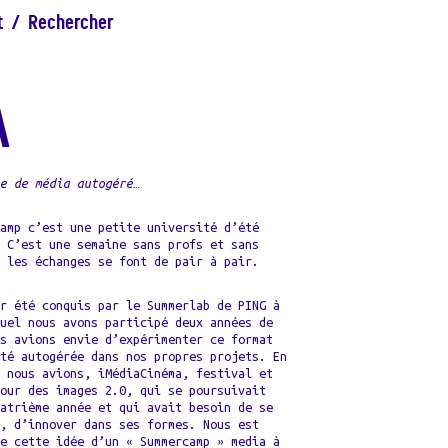
t
/
Rechercher
A
ne de média autogéré…
camp c’est une petite université d’été
. C’est une semaine sans profs et sans
ù les échanges se font de pair à pair.
ir été conquis par le Summerlab de PING à
quel nous avons participé deux années de
us avions envie d’expérimenter ce format
ité autogérée dans nos propres projets. En
, nous avions, iMédiaCinéma, festival et
tour des images 2.0, qui se poursuivait
uatrième année et qui avait besoin de se
r, d’innover dans ses formes. Nous est
ue cette idée d’un « Summercamp » media à