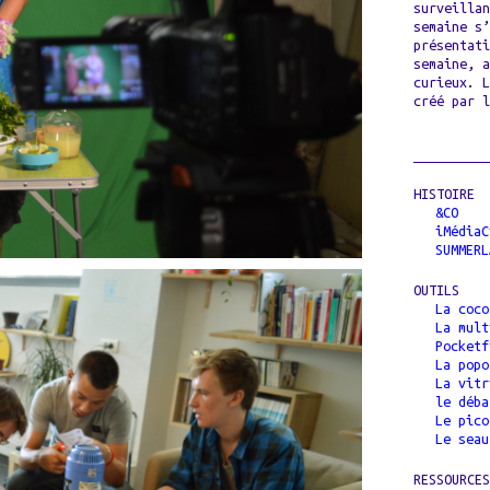
surveilla
semaine s
présentat
semaine, 
curieux. 
créé par 
HISTOIRE
&CO
iMédiaC
SUMMERL
OUTILS
La coco
La mult
Pocketf
La popo
La vitr
le déba
Le pico
Le seau
RESSOURCE