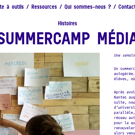
te à outils
/
Ressources
/
Qui sommes-nous ?
/
Contac
Histoires
SUMMERCAMP MÉDI
Une semai
Un summer
autogérée
élèves, o
Après avo
Nantes au
suite, no
d’univers
parallèle
réseau au
pour la q
renouvele
alors ven