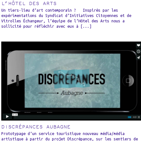
L’HÔTEL DES ARTS
Un tiers-lieu d’art contemporain ? Inspirés par les
expérimentations du Syndicat d’Initiatives Citoyennes et de
Vitrolles Échangeur, l’équipe de l’Hôtel des Arts nous a
sollicité pour réfléchir avec eux à [...]
DISCRÉPANCES AUBAGNE
Prototypage d’un service touristique nouveau média/média
artistique à partir du projet Discrépance, sur les sentiers de